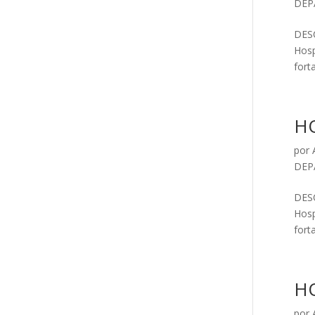
DEP
DESC
Hosp
forta
HO
por
DEP
DESC
Hosp
forta
H
por