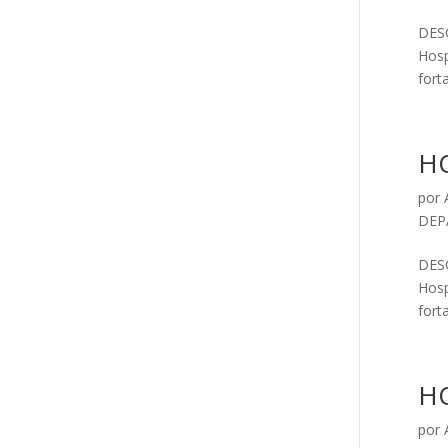
DESC
Hosp
forta
HO
por
DEP
DESC
Hosp
forta
H
por