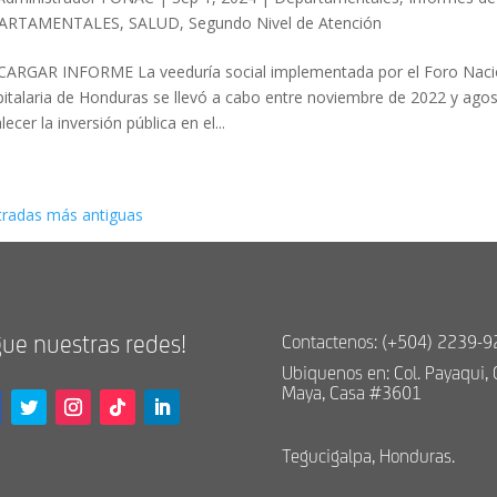
ARTAMENTALES
,
SALUD
,
Segundo Nivel de Atención
ARGAR INFORME La veeduría social implementada por el Foro Nacio
italaria de Honduras se llevó a cabo entre noviembre de 2022 y agosto
lecer la inversión pública en el...
tradas más antiguas
gue nuestras redes!
Contactenos: (+504) 2239-
Ubiquenos en: Col. Payaqui, 
Maya, Casa #3601
Tegucigalpa, Honduras.