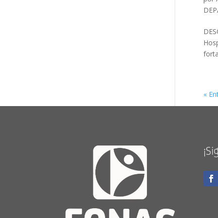
DEP
DESC
Hosp
forta
« En
¡Si