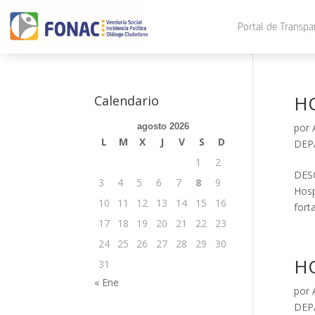
Portal de Transpa
HO
Calendario
agosto 2026
por
L
M
X
J
V
S
D
DEP
1
2
DESC
3
4
5
6
7
8
9
Hosp
10
11
12
13
14
15
16
forta
17
18
19
20
21
22
23
24
25
26
27
28
29
30
H
31
« Ene
por
DEP