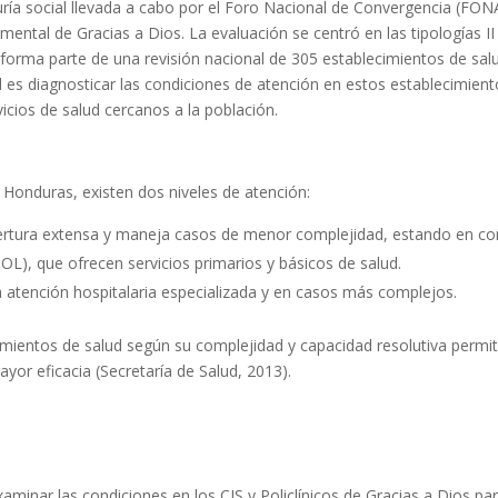
uría social llevada a cabo por el Foro Nacional de Convergencia (FON
ental de Gracias a Dios. La evaluación se centró en las tipologías II 
ía forma parte de una revisión nacional de 305 establecimientos de sal
ad es diagnosticar las condiciones de atención en estos establecimi
vicios de salud cercanos a la población.
Honduras, existen dos niveles de atención:
ertura extensa y maneja casos de menor complejidad, estando en cont
(POL), que ofrecen servicios primarios y básicos de salud.
a atención hospitalaria especializada y en casos más complejos.
imientos de salud según su complejidad y capacidad resolutiva permit
or eficacia (Secretaría de Salud, 2013).
Examinar las condiciones en los CIS y Policlínicos de Gracias a Dios pa