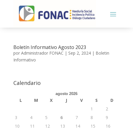
Boletín Informativo Agosto 2023
por
Administrador FONAC
|
Sep 2, 2024
|
Boletin
Informativo
Calendario
agosto 2026
L
M
X
J
V
S
D
1
2
3
4
5
6
7
8
9
10
11
12
13
14
15
16